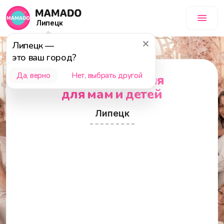
Липецк
Липецк
—
это ваш город?
Да, верно
Нет, выбрать другой
Места и события
для мам и детей
Липецк