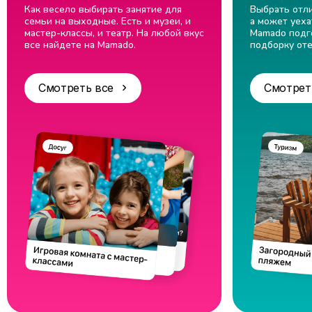
Как весело выбирать занятие для
Выбрать отли
семьи на выходные. Есть и музеи, и
а может уеха
мастер-классы, и театр. На любой вкус
Mamado подг
все найдете на Mamado.
подборку оте
Смотреть все
Смотрет