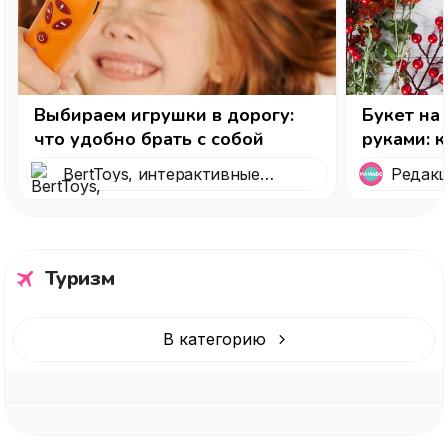
Выбираем игрушки в дорогу:
Букет на
что удобно брать с собой
руками: 
композиц
BertToys, интерактивные
Редак
игрушки для детей от 0 до 7
лет
Туризм
В категорию