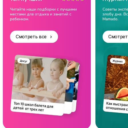
Читайте наши подборки с лучшими
Советы экспе
местами для отдыха и занятий с
злобу дня. В
ребенком.
Mamado.
Смотреть все
Смотрет