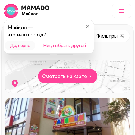
Майкоп
Майкоп
—
это ваш город?
Обучение
Да, верно
Нет, выбрать другой
Выбор редакции
Детям
Смотреть на карте