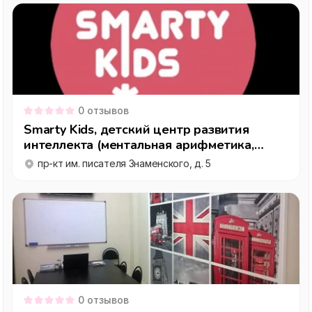
0
отзывов
Smarty Kids, детский центр развития
интеллекта (ментальная арифметика,
скорочтение, каллиграфия,
пр-кт им. писателя Знаменского, д. 5
программирование
0
отзывов