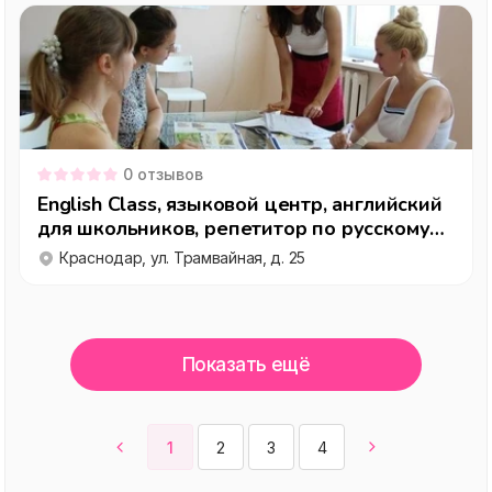
0
отзывов
English Class, языковой центр, английский
для школьников, репетитор по русскому
языку, подготовка к ЕГЭ по английскому в
Краснодар, ул. Трамвайная, д. 25
Карасунском округе, Краснодар
Показать ещё
1
2
3
4