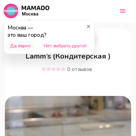
Москва
Москва
—
это ваш город?
Москва
18+
Да, верно
Нет, выбрать другой
Lamm’s (Кондитерская )
0
отзывов