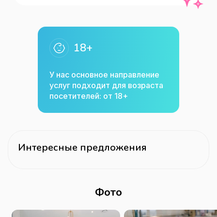
счёт(500 ₽) , Кухня(нет специализации) 
, Типы доставки(собственная 
курьерская служба) Кондитерская , 
18+
кафе
У нас основное направление
услуг подходит для возраста
посетителей: от 18+
Интересные предложения
Фото