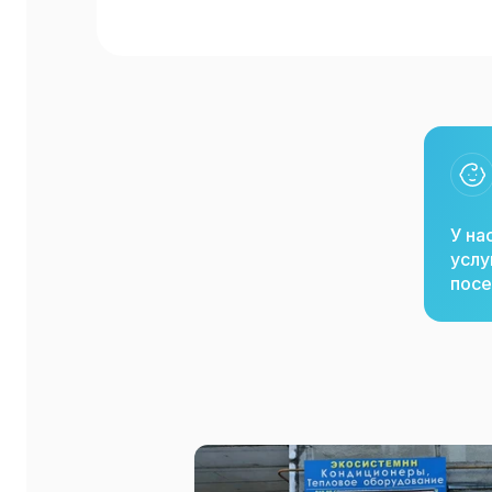
У на
услу
посе