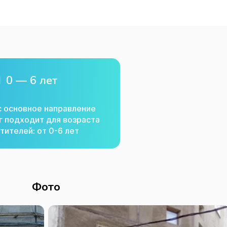
0 — 6 лет
с основное направление
г подходит для возраста
тителей: от 0-6 лет
Фото