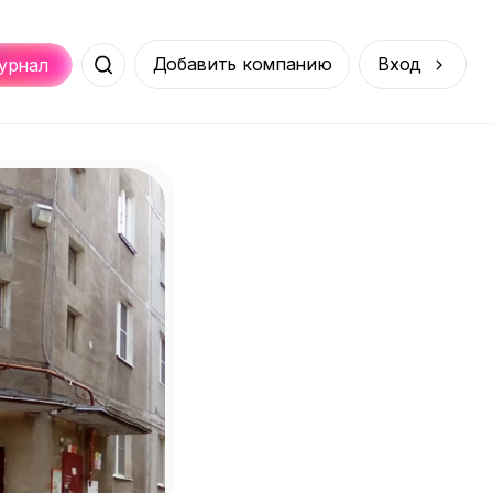
Добавить компанию
Вход
урнал
Места
Услуги
Онлайн
порт
Покупки