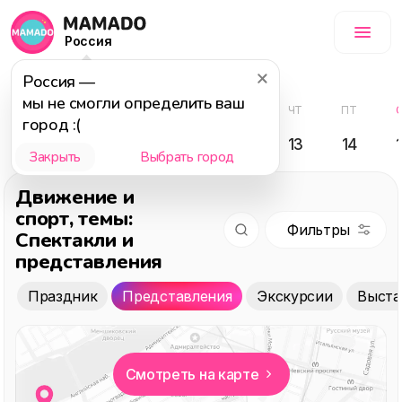
Россия
Август
Россия
—
мы не смогли определить ваш
СБ
ВС
ПН
ВТ
СР
ЧТ
ПТ
город :(
08
09
10
11
12
13
14
Закрыть
Выбрать город
Движение и
спорт
, темы:
Спектакли и
представления
Праздник
Представления
Экскурсии
Выста
Смотреть на карте