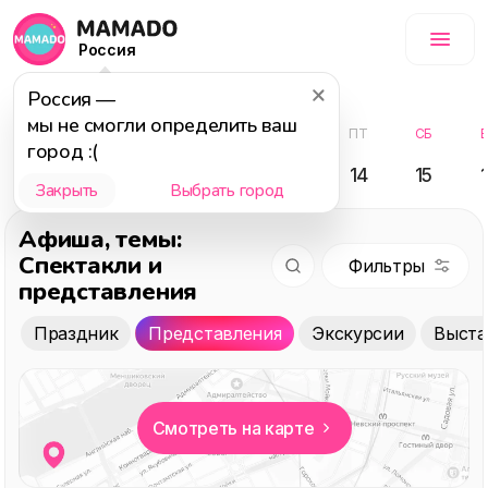
Россия
Август
Россия
—
мы не смогли определить ваш
ВС
ПН
ВТ
СР
ЧТ
ПТ
СБ
город :(
09
10
11
12
13
14
15
Закрыть
Выбрать город
Афиша
, темы:
Спектакли и
представления
Праздник
Представления
Экскурсии
Выста
Смотреть на карте