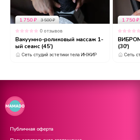
1 750
₽
1 750
₽
3 500
₽
0
отзывов
Вакуумно-роликовый массаж 1-
ВИБРОМ
ый сеанс (45’)
(30')
Сеть студий эстетики тела ИНЖИР
Сеть с
Публичная оферта