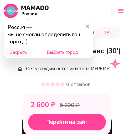
Россия
Россия
—
Популярное
Акция
18+
мы не смогли определить ваш
город :(
РФ-ЛИФТИНГ 1-ый сеанс (30')
Закрыть
Выбрать город
Сеть студий эстетики тела ИНЖИР
0
отзывов
2 600
₽
5 200
₽
Перейти на сайт