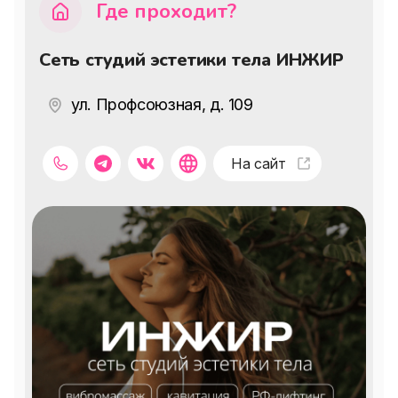
Где проходит?
импульсами. Длительность сеанса — 
30 минут на одну зону воздействия. 
Сеть студий эстетики тела ИНЖИР
Курс составляет 6-10 процедур с 
интервалом 7 дней между зонами⚡️
ул. Профсоюзная, д. 109
На сайт