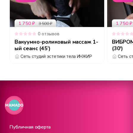
1 750
₽
1 750
₽
3 500
₽
0
отзывов
Вакуумно-роликовый массаж 1-
ВИБРОМ
ый сеанс (45’)
(30')
Сеть студий эстетики тела ИНЖИР
Сеть с
Публичная оферта