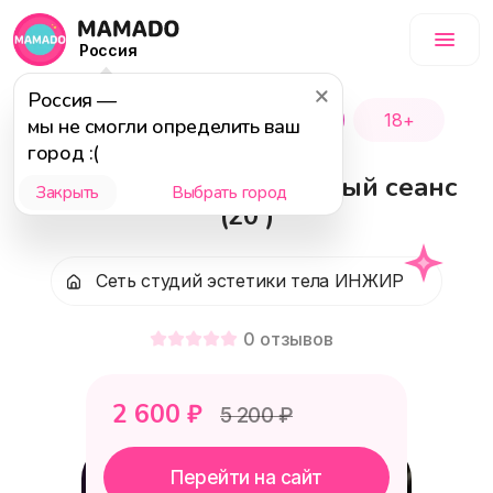
Россия
Россия
—
Популярное
Акция
18+
мы не смогли определить ваш
город :(
РФ-ЛИФТИНГ ЛИЦА 1-ый сеанс
Закрыть
Выбрать город
(20')
Сеть студий эстетики тела ИНЖИР
0
отзывов
2 600
₽
5 200
₽
Перейти на сайт