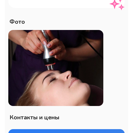
эластина. Процедура помогает 
вернуть упругость, гладкость и 
молодость кожи, устраняя признаки 
Фото
старения.

Как работает РФ-лифтинг лица?

✅ Глубокий прогрев тканей

Радиочастотные волны нагревают 
кожу до 40-42°C, что активирует 
обменные процессы в тканях, улучшает 
приток кислорода и питательных 
веществ, а также способствует 
улучшению текстуры кожи.

Контакты и цены
✅ Запуск естественного лифтинга
