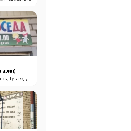
газин)
Россия, Ярославская область, Тутаев, улица Моторостроителей, 89, ТК Пионер