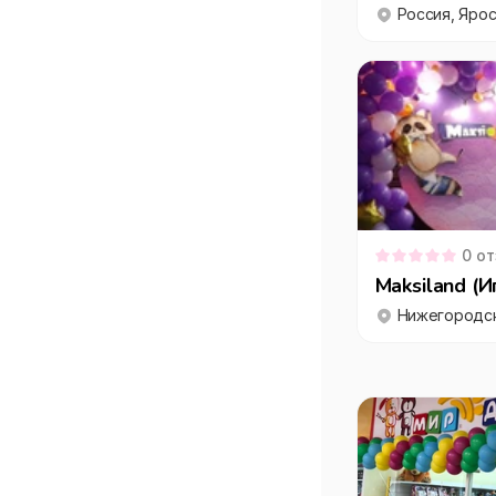
0
от
Maksiland (И