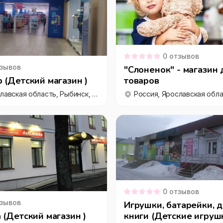
0
отзывов
зывов
"Слоненок" - магазин 
 (Детский магазин )
товаров
Россия, Ярославская область, Рыбинск, улица Бабушкина, 29, ТРЦ «Vikonda»
0
отзывов
зывов
Игрушки, батарейки, 
 (Детский магазин )
книги (Детские игрушк