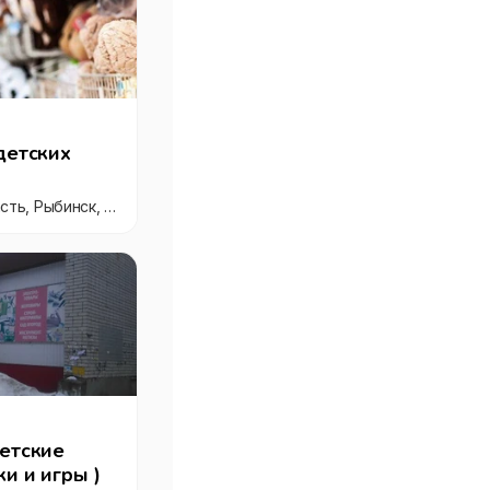
детских
Россия, Ярославская область, Рыбинск, Центральный микрорайон, улица Кирова, 11
детские
и и игры )