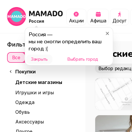
Акции
Афиша
Досуг
Россия
Россия
—
мы не смогли определить ваш
Фильтры
город :(
Детски
Все
Офлайн
Онлайн
Закрыть
Выбрать город
Выбор редакц
Покупки
Детские магазины
Игрушки и игры
Одежда
Обувь
Аксессуары
Другое