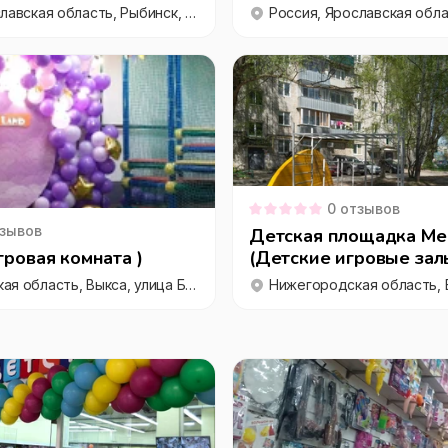
Россия, Ярославская область, Рыбинск, Центральный микрорайон, улица Гоголя, 9
0
отзывов
зывов
Детская площадка Ме
гровая комната )
(Детские игровые зал
площадки)
Нижегородская область, Выкса, улица Братьев Баташёвых, 1