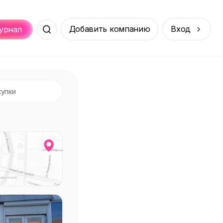
Добавить компанию
Вход
урнал
Места
Услуги
Онлайн
порт
Покупки