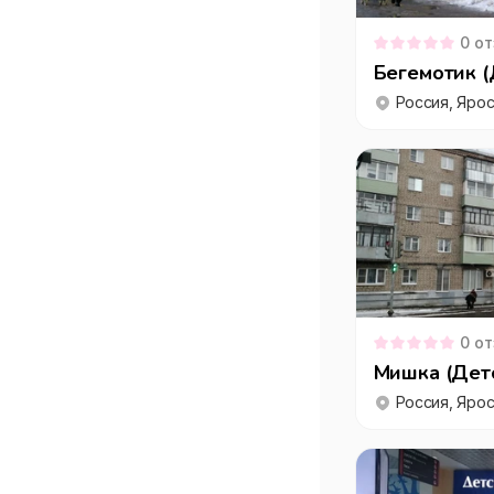
0
от
Бегемотик (
0
от
Мишка (Детс