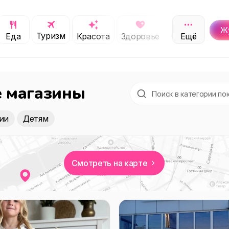
Ж
Туризм
Обучение
Еда
Красота
Здоровье
Ещё
С
е магазины
ии
Детям
Смотреть на карте