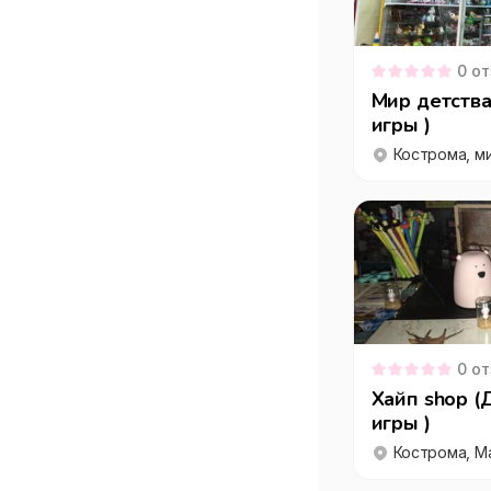
0
от
Мир детства
игры )
0
от
Хайп shop (
игры )
Кострома, Ма