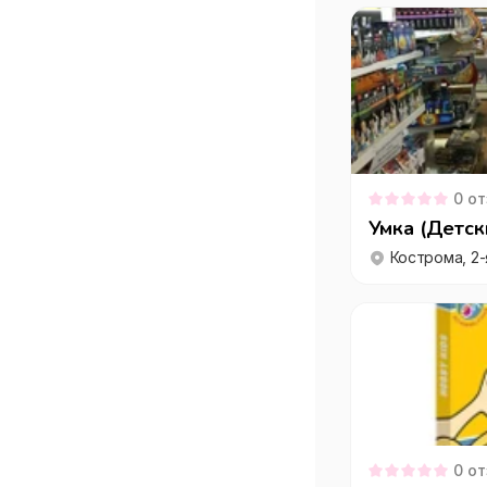
0
от
Умка (Детск
0
от