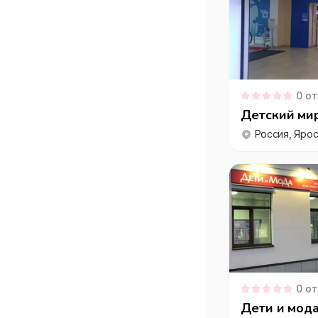
0
от
Детский мир
0
от
Дети и мода