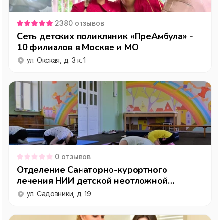
2380
отзывов
Сеть детских поликлиник «ПреАмбула» -
10 филиалов в Москве и МО
ул. Окская, д. 3 к. 1
0
отзывов
Отделение Санаторно-курортного
лечения НИИ детской неотложной
хирургии и травматологии в Москве
ул. Садовники, д. 19