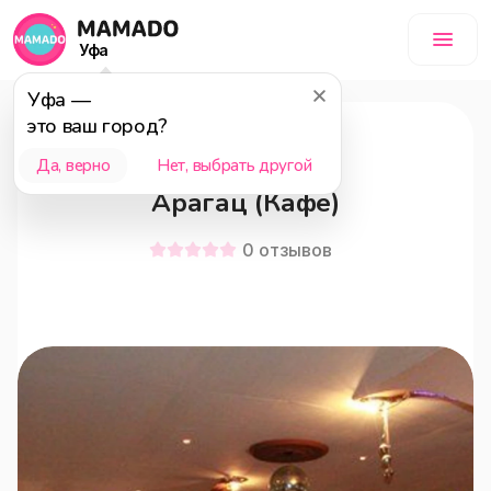
Уфа
Уфа
—
это ваш город?
Уфа
18+
Да, верно
Нет, выбрать другой
Арагац (Кафе)
0
отзывов