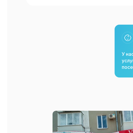
У на
услу
посе