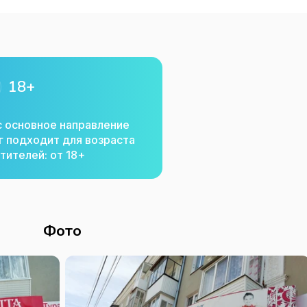
18+
с основное направление
г подходит для возраста
тителей: от 18+
Фото