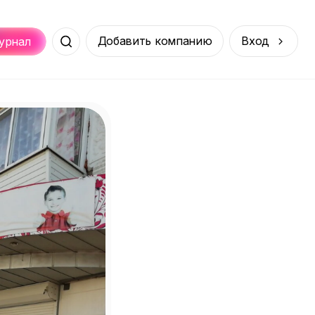
Добавить компанию
Вход
урнал
Места
Услуги
Онлайн
порт
Покупки