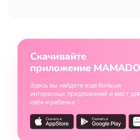
Скачивайте
приложение MAMAD
Здесь вы найдете еще больше
интересных предложений и мест дл
себя и ребенка