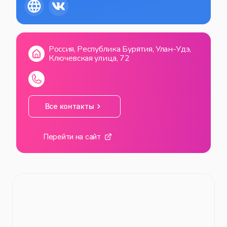
СБ
10:00
—
20:00
ВС
10:00
—
20:00
Россия, Республика Бурятия, Улан-Удэ,
Ключевская улица, 72
Все контакты
Перейти на сайт