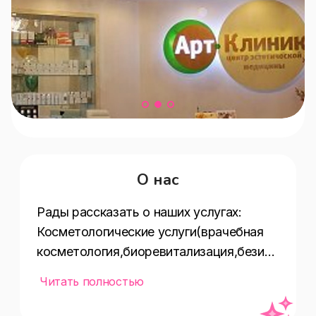
О нас
Рады рассказать о наших услугах:  
Косметологические услуги(врачебная 
косметология,биоревитализация,безин
ъекционная 
Читать полностью
мезотерапия,мезотерапия,лечение 
акне,ботокс,фотоомоложение,аппаратн