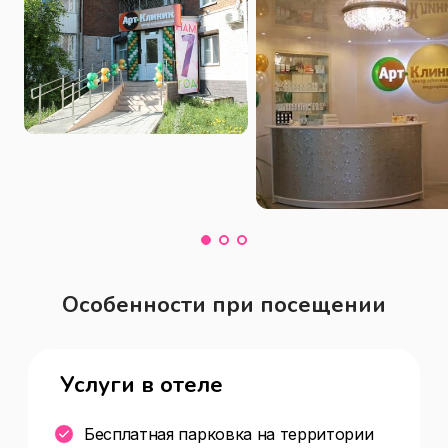
косметология,лазерная 
косметология,медицинская 
косметология,аппаратная 
косметология) , Оплата картой , Wi-Fi , 
Косметология для мужчин , Для 
фигуры(пилинг,обёртывание) , 
Подарочный сертификат , Врачи и 
специалисты(массажист,косметолог) 
Косметология , медцентр, клиника
Особенности при посещении
Услуги в отеле
Бесплатная парковка на территории