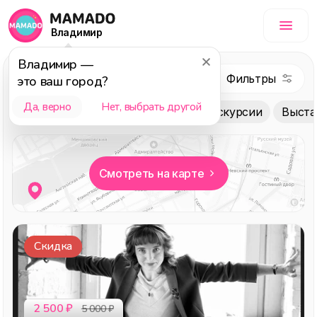
Владимир
Владимир
—
Бизнес
это ваш город?
Да, верно
Нет, выбрать другой
Праздник
Представления
Экскурсии
Выста
Смотреть на карте
Скидка
2 500
₽
5 000
₽