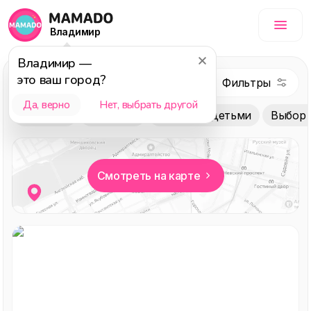
Владимир
Владимир
—
это ваш город?
Туризм
Да, верно
Нет, выбрать другой
За город
В городе
Лучшее с детьми
Выбор 
Смотреть на карте