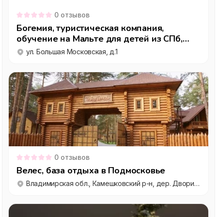
0
отзывов
Богемия, туристическая компания,
обучение на Мальте для детей из СПб,
семейные туры на море из Петербурга
ул. Большая Московская, д.1
0
отзывов
Велес, база отдыха в Подмосковье
Владимирская обл., Камешковский р-н, дер. Дворики