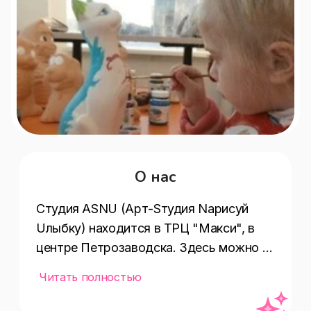
О нас
Студия ASNU (Арт-Sтудия Nарисуй 
Uлыбку) находится в ТРЦ "Макси", в 
центре Петрозаводска. Здесь можно 
нарисовать аквагрим и научиться это 
Читать полностью
делать самому. В студии проводятся 
мастер-классы по росписи на глиняных 