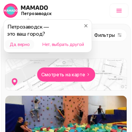
Петрозаводск
Петрозаводск
—
это ваш город?
Услуги
Да, верно
Нет, выбрать другой
Выбор редакции
Смотреть на карте