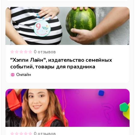
0
отзывов
"Хэппи Лайн", издательство семейных
событий, товары для праздника
Онлайн
0
отзывов