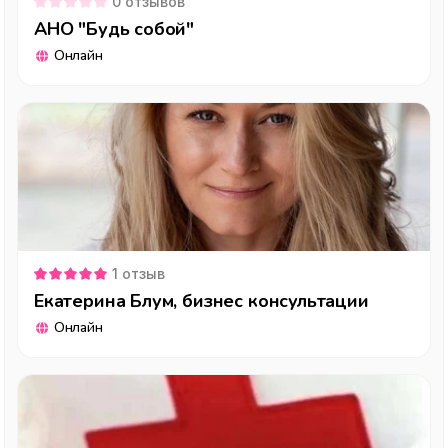
0
отзывов
АНО "Будь собой"
Онлайн
1
отзыв
Екатерина Блум, бизнес консультации
Онлайн