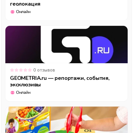
геолокация
Онлайн
0
отзывов
GEOMETRIA.ru — репортажи, события,
эксклюзивы
Онлайн