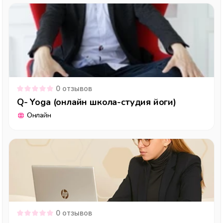
0
отзывов
Q- Yoga (онлайн школа-студия йоги)
Онлайн
0
отзывов