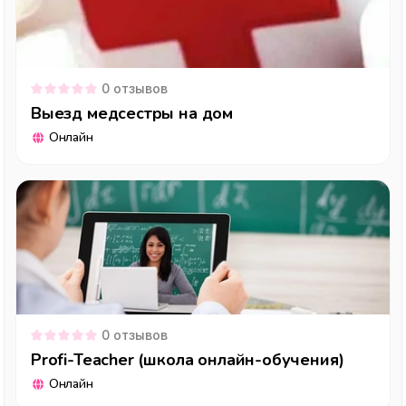
0
отзывов
Выезд медсестры на дом
Онлайн
0
отзывов
Profi-Teacher (школа онлайн-обучения)
Онлайн