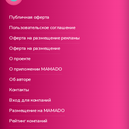
Публичная оферта
Пользовательское соглашение
Оферта на размещение рекламы
Оферта на размещение
О проекте
О приложении MAMADO
Об авторе
Контакты
Вход для компаний
Размещение на MAMADO
Рейтинг компаний