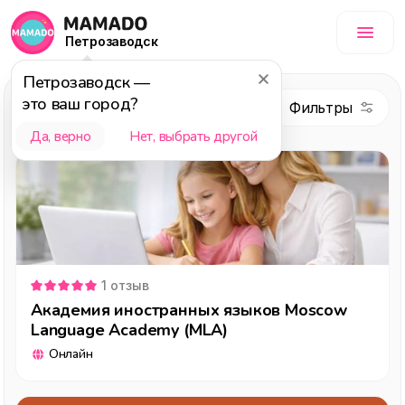
Петрозаводск
Петрозаводск
—
это ваш город?
Онлайн
Да, верно
Нет, выбрать другой
1
отзыв
Академия иностранных языков Moscow
Language Academy (MLA)
Онлайн