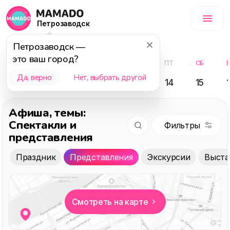
Петрозаводск
Август
Петрозаводск
—
это ваш город?
ВС
ПН
ВТ
СР
ЧТ
ПТ
СБ
Да, верно
Нет, выбрать другой
09
10
11
12
13
14
15
Афиша
, темы:
Спектакли и
представления
Праздник
Представления
Экскурсии
Выста
Смотреть на карте