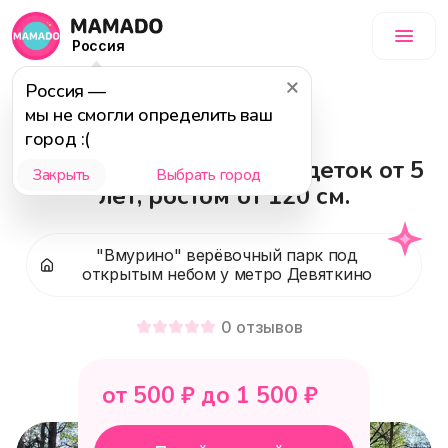
Россия
Россия
—
18+
мы не смогли определить ваш
город :(
Зеленый уровень - для деток от 5
Закрыть
Выбрать город
лет, ростом от 120 см.
"Вмурино" верёвочный парк под
открытым небом у метро Девяткино
0
отзывов
от
500
₽ до
1 500
₽