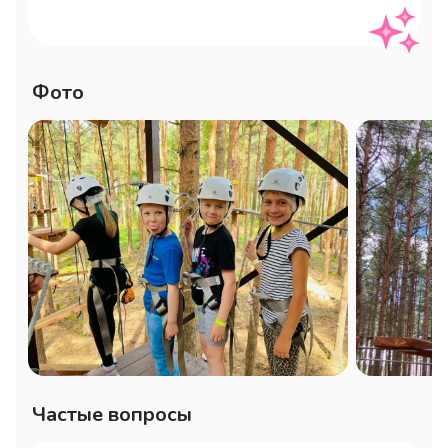
запряженной двумя пони. Даже если 
маленькие дети не смогут попробовать 
все трассы нашего веревочного парка, 
Фото
они все равно проведут отличное 
время в нашей атмосферной лесной 
зоне!

К услугам гостей три трассы разных 
уровней сложности.

Зеленый уровень - для деток от 5 лет, 
ростом от 120 см.

Желтый уровень - для посетителей от 
8 лет и ростом от 130 см.

Красный уровень - для гостей от 12 лет 
и ростом от 140 см.

Частые вопросы
А также: детская площадка и батуты 
для самых маленьких посетителей.