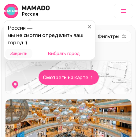
Россия
Россия
—
мы не смогли определить ваш
Покупки
город :(
Выбор редакции
Детям
Закрыть
Выбрать город
Смотреть на карте