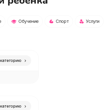
и ребенка
е
Обучение
Спорт
Услуги
 категорию
 категорию