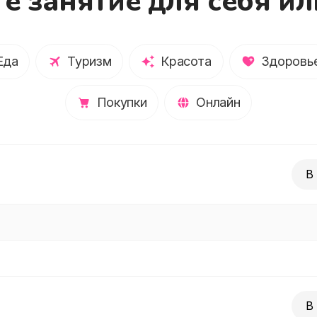
е занятие для себя ил
Еда
Туризм
Красота
Здоровь
Покупки
Онлайн
В
В