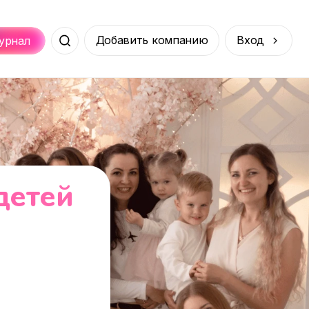
Добавить компанию
Вход
урнал
Места
Услуги
Онлайн
порт
Покупки
детей