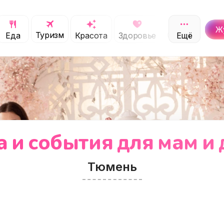
Ж
Туризм
Обучение
Еда
Красота
Здоровье
Ещё
С
а и события
для мам и 
Тюмень