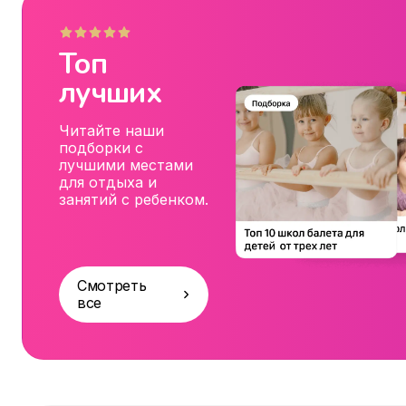
Топ
лучших
Читайте наши
подборки с
лучшими местами
для отдыха и
занятий с ребенком.
Смотреть
все