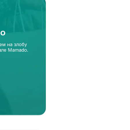
o
ем на злобу
але Mamado.