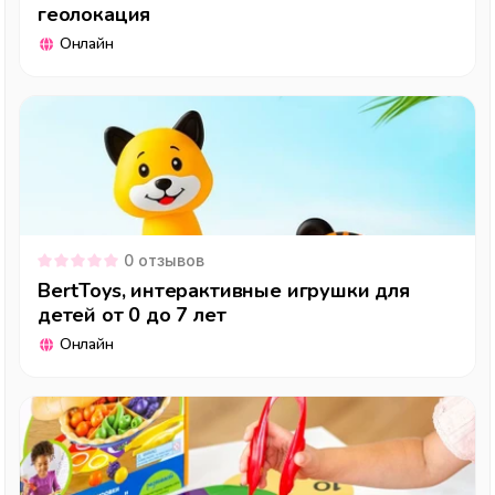
геолокация
Онлайн
0
отзывов
BertToys, интерактивные игрушки для
детей от 0 до 7 лет
Онлайн