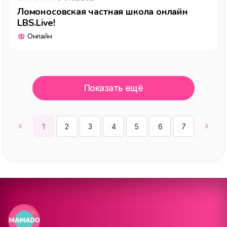
Ломоносовская частная школа онлайн
LBS.Live!
Онлайн
Показать ещё
1
2
3
4
5
6
7