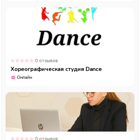
0
отзывов
Хореографическая студия Dance
Онлайн
0
отзывов