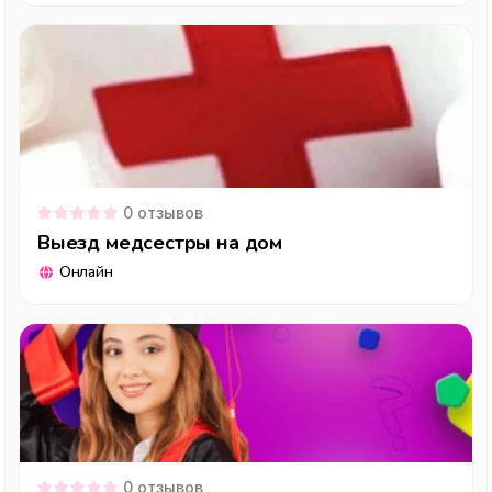
0
отзывов
Выезд медсестры на дом
Онлайн
0
отзывов