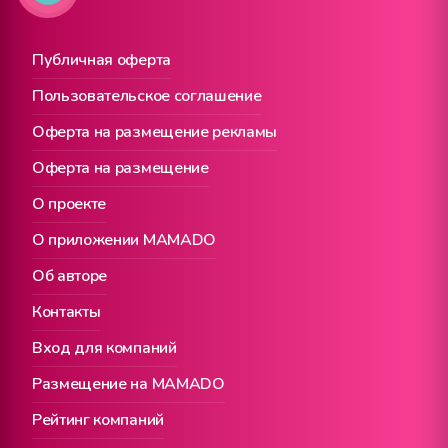
Публичная оферта
Пользовательское соглашение
Оферта на размещение рекламы
Оферта на размещение
О проекте
О приложении MAMADO
Об авторе
Контакты
Вход для компаний
Размещение на MAMADO
Рейтинг компаний