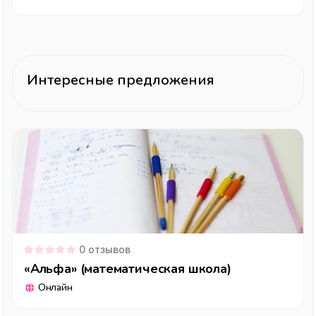
Интересные предложения
0
отзывов
«Альфа» (математическая школа)
Онлайн