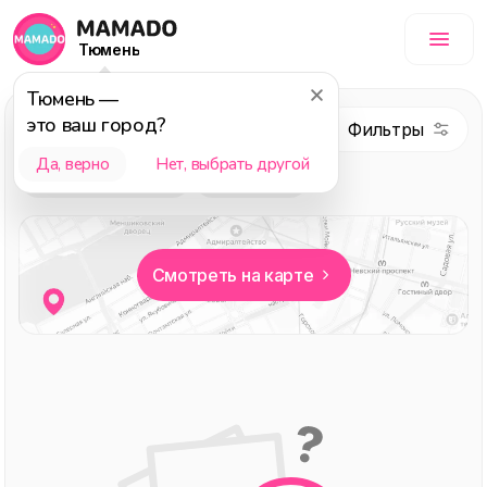
Тюмень
Тюмень
—
это ваш город?
Другое
Да, верно
Нет, выбрать другой
Выбор редакции
АндерСон
Смотреть на карте