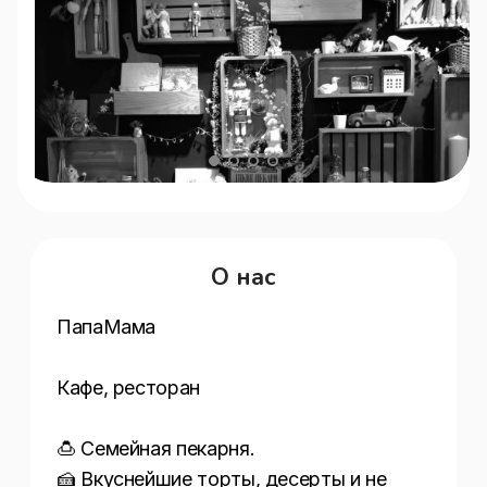
О нас
ПапаМама

Кафе, ресторан

🍮 Семейная пекарня.

🍰 Вкуснейшие торты, десерты и не 