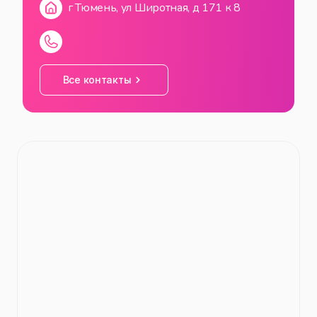
г Тюмень, ул Широтная, д 171 к 8
Все контакты