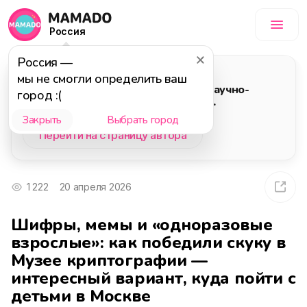
Россия
Россия
—
Автор статьи
мы не смогли определить ваш
"Музей криптографии", научно-
город :(
технологический музей,
посвященный криптографии
Закрыть
Выбрать город
Перейти на страницу автора
1 222
20 апреля 2026
Шифры, мемы и «одноразовые
взрослые»: как победили скуку в
Музее криптографии —
интересный вариант, куда пойти с
детьми в Москве