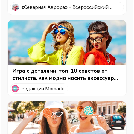
победители 18 сезона, интервью с
«Северная Аврора» - Всероссийский
победительницей голосования в
конкурс красоты
журнале Mamado и новые горизонты
Игра с деталями: топ-10 советов от
стилиста, как модно носить аксессуары
сегодня
Редакция Mamado