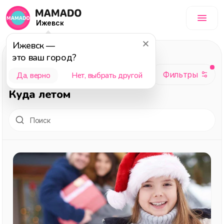
Ижевск
Ижевск
—
Досуг
, темы:
это ваш город?
Подборка, Гайд,
Да, верно
Нет, выбрать другой
Новорожденные,
Куда летом