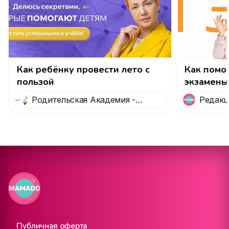
Как ребёнку провести лето с
Как помо
пользой
экзамены
подготов
Родительская Академия -
Редакц
онлайн-сообщество родителей
Публичная оферта