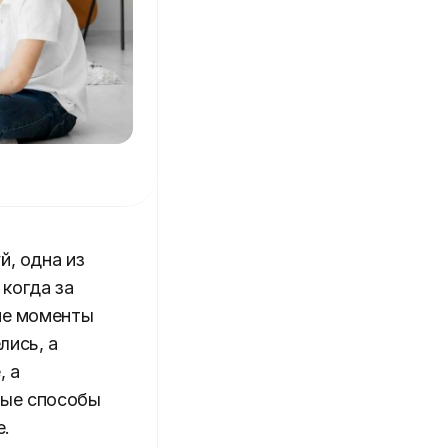
й, одна из
когда за
кие моменты
лись, а
, а
ные способы
е.