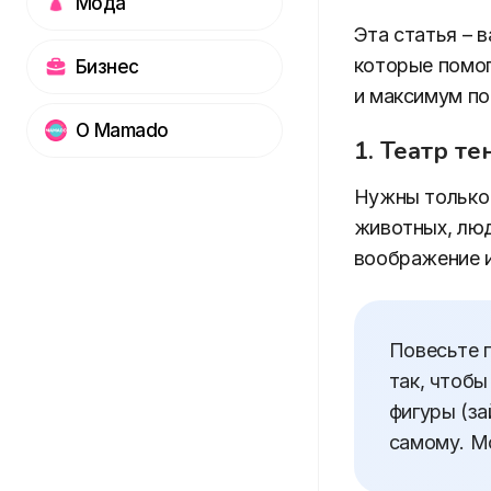
Мода
Эта статья – 
которые помог
Бизнес
и максимум по
О Mamado
1. Театр т
Нужны только 
животных, люд
воображение и
Повесьте п
так, чтоб
фигуры (за
самому. М