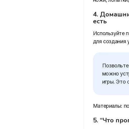
4. Домашни
есть
Используйте по
для создания 
Позвольте
можно устр
игры. Это 
Материалы: по
5. “Что пр