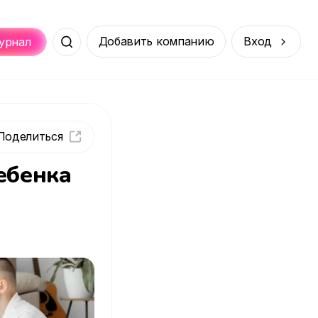
Добавить компанию
Вход
урнал
Места
Услуги
Онлайн
порт
Покупки
ебенка