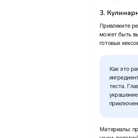
3. Кулинар
Привлеките ре
может быть вы
готовых кексо
Как это р
ингредиент
теста. Гла
украшение
приключен
Материалы: пр
ножи, лопатки)