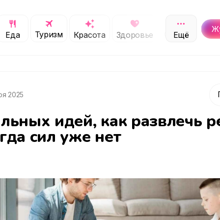
Ж
Туризм
Обучение
Еда
Красота
Здоровье
Ещё
С
ря 2025
альных идей, как развлечь р
гда сил уже нет