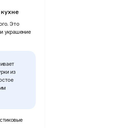
 кухне
ого. Это
ли украшение
шивает
рки из
ростое
щим
астиковые