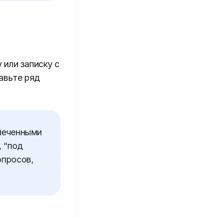
 или записку с
авьте ряд
тмеченными
, “под
опросов,