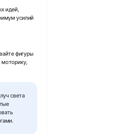
х идей,
инимум усилий
авайте фигуры
 моторику,
луч света
стые
овать
гами.