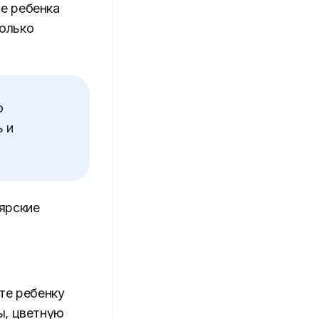
е ребенка
колько
о
ь и
ярские
те ребенку
ы, цветную