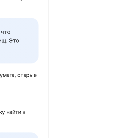
 что
ищ. Это
умага, старые
у найти в