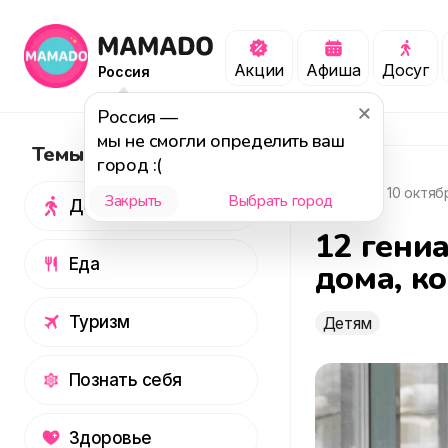
Акции
Афиша
Досуг
Россия
Россия
—
мы не смогли определить ваш
Темы
город :(
1 836
10 октяб
Закрыть
Выбрать город
Досуг
12 гени
Еда
дома, ко
Туризм
Детям
Познать себя
Здоровье