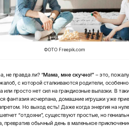
ФОТО Freepik.com
, не правда ли? “
Мама, мне скучно!”
– это, пожалу
жалоб, с которой сталкиваются родители, особенно 
а или просто нет сил на грандиозные вылазки. В та
вся фантазия исчерпана, домашние игрушки уже прие
апретом. Но выход есть! Даже когда энергия на нуле
шепчет “отдохни”, существуют простые, но гениаль
а, превратив обычный день в маленькое приключени