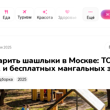
Ж
Туризм
Обучение
Еда
Красота
Здоровье
Ещё
С
ля 2025
арить шашлыки в Москве: Т
 и бесплатных мангальных 
дборка
2025