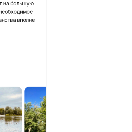
ит на большую
е необходимое
анства вполне