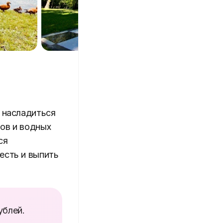
и насладиться
нов и водных
ся
есть и выпить
ублей.