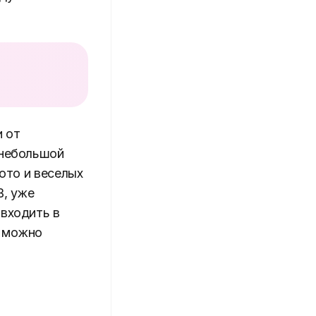
 от
 небольшой
фото и веселых
В, уже
 входить в
и можно