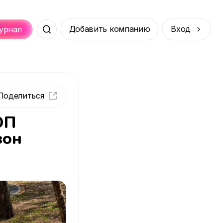
Добавить компанию
Вход
урнал
Места
Услуги
Онлайн
порт
Покупки
ОП
зон