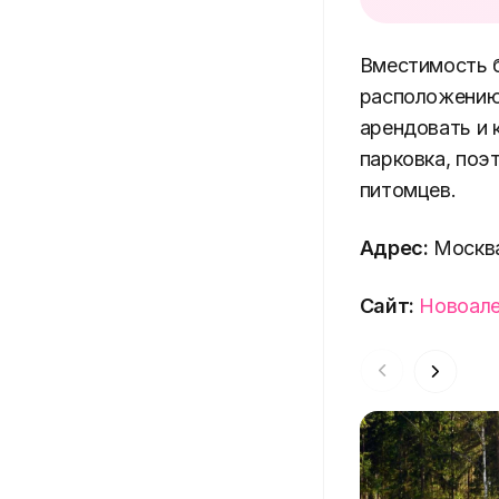
Вместимость б
расположению 
арендовать и 
парковка, поэ
питомцев.
Адрес:
Москва
Сайт:
Новоал