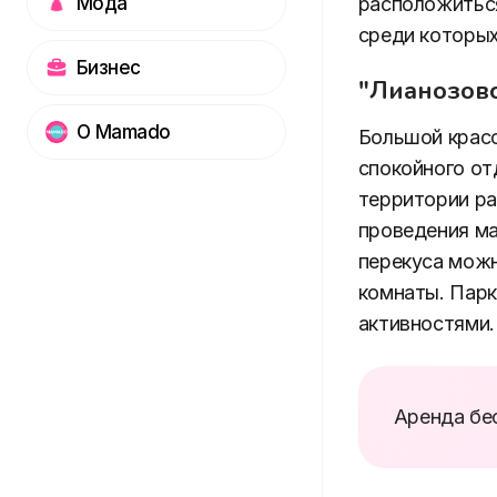
Мода
расположиться
среди которых
Бизнес
"Лианозовс
О Mamado
Большой красо
спокойного от
территории ра
проведения ма
перекуса можн
комнаты. Парк
активностями.
Аренда бес