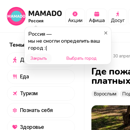
Акции
Афиша
Досуг
Россия
Россия
—
мы не смогли определить ваш
Темы
город :(
2 965
30 апре
Закрыть
Выбрать город
Досуг
Где пож
Еда
платных
Туризм
Взрослым
По
Познать себя
Здоровье