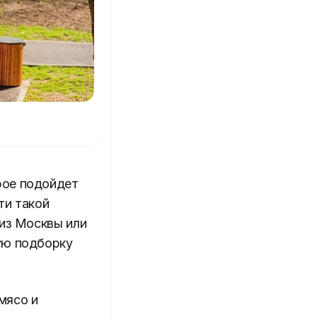
рое подойдет
ти такой
 из Москвы или
ую подборку
мясо и