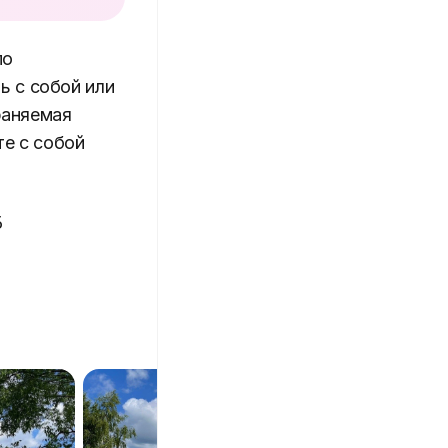
по
ь с собой или
храняемая
те с собой
Б