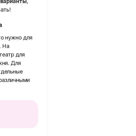
е
варианты
,
ать!
а
то нужно для
. На
театр для
жня. Для
отдельные
 различными