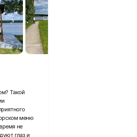
ом? Такой
ии
приятного
торском меню
 время не
дуют глаз и