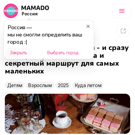
Россия
Россия
—
10 803
13 июня 2025
мы не смогли определить ваш
город :(
В Коломну в первый раз - и сразу
Закрыть
Выбрать город
восторг: Кремль, пастила и
секретный маршрут для самых
маленьких
Детям
Взрослым
2025
Куда летом