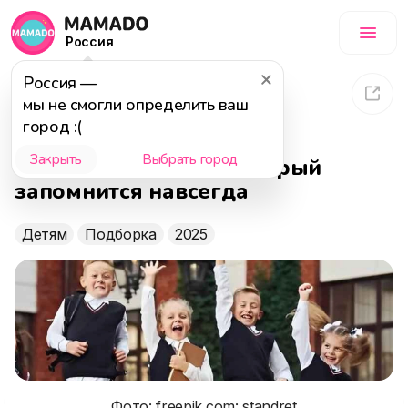
Россия
Россия
—
2 089
16 мая 2025
мы не смогли определить ваш
город :(
Где провести выпускной
Закрыть
Выбрать город
начальной школы, который
запомнится навсегда
Детям
Подборка
2025
Фото: freepik.com: standret