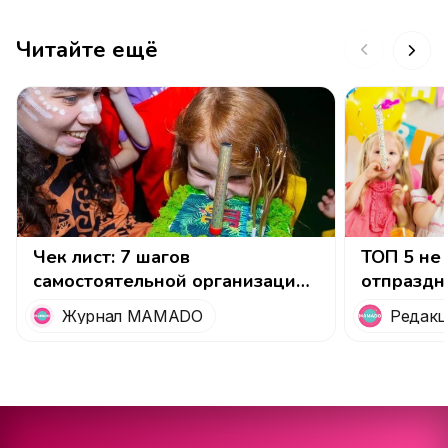
Читайте ещё
Чек лист: 7 шагов
ТОП 5 не 
самостоятельной организации
отпраздн
детского праздника
рождения
Журнал MAMADO
Редакц