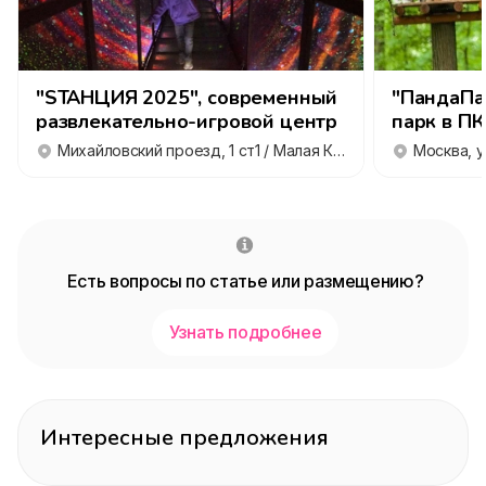
"SТАНЦИЯ 2025", современный
"ПандаПа
развлекательно-игровой центр
парк в П
Михайловский проезд, 1 ст1 / Малая Калитниковская, 24 - цокольный этаж, 1 подъезд
Есть вопросы по статье или размещению?
Узнать подробнее
Интересные предложения