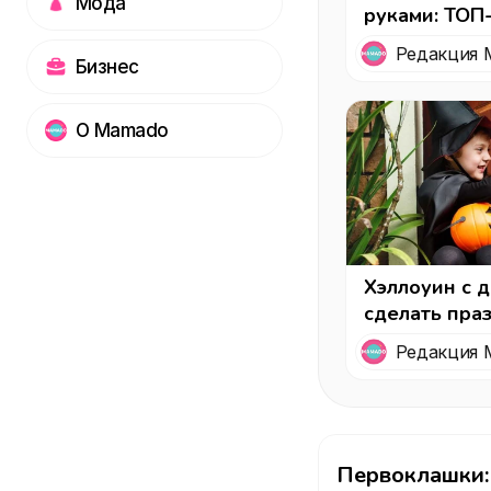
Мода
руками: ТОП
классов для
Редакция 
Рождество
Бизнес
О Mamado
Хэллоуин с д
сделать пра
веселым!
Редакция 
Первоклашки: