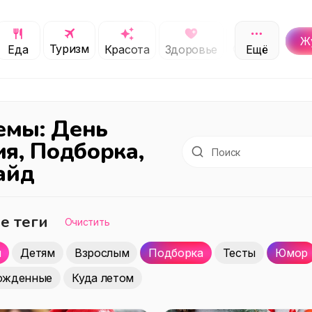
Ж
Туризм
Обучение
Еда
Красота
Здоровье
Ещё
С
темы: День
я, Подборка,
айд
е теги
Очистить
я
Детям
Взрослым
Подборка
Тесты
Юмор
ожденные
Куда летом