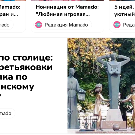
Mamado:
Номинация от Mamado:
5 идей,
ран или
"Любимая игровая
уютный
ей и
комната для детского
праздн
mado
Редакция Mamado
Реда
й по
дня рождения в
себя в 
детей
Москве"
любви 
о столице:
ретьяковки
лка по
нскому
у
mado