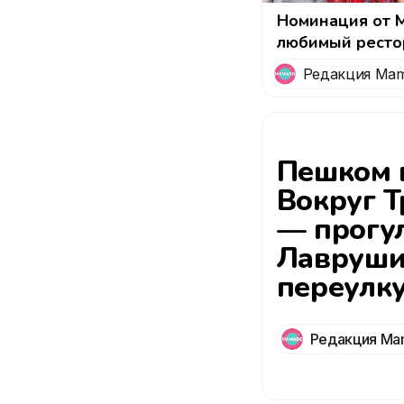
Номинация от 
любимый ресто
кафе с анимаци
Редакция Ma
шоу-программо
мнению мам и 
Пешком п
Вокруг Т
— прогу
Лавруши
переулк
Редакция Ma