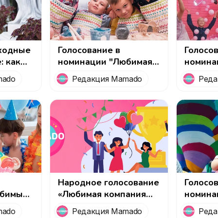
ходные
Голосование в
Голосов
: как
номинации "Любимая
номина
 лето в
творческая студия для
игровая
mado
Редакция Mamado
Реда
проведения детского
детско
дня рождения"
рожден
Народное голосование
Голосо
юбимый
«Любимая компания
номина
для детей» от
парк а
mado
Редакция Mamado
Реда
кого
MAMADO
праздн