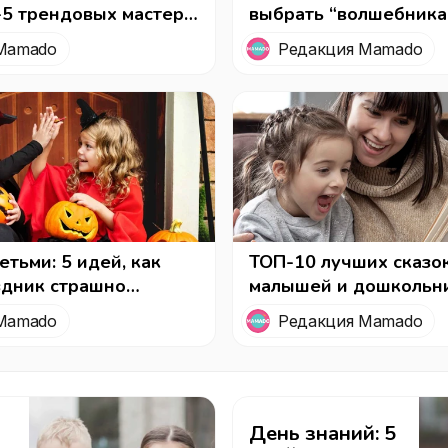
-5 трендовых мастер-
выбрать “волшебника
 женщин на
сделает детский день
Mamado
Редакция Mamado
незабываемым!
етьми: 5 идей, как
ТОП-10 лучших сказо
здник страшно
малышей и дошкольн
Mamado
Редакция Mamado
День знаний: 5