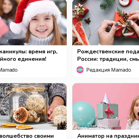
каникулы: время игр,
Рождественские пода
ейного единения!
России: традиции, смы
точно порадует
Mamado
Редакция Mamado
волшебство своими
Аниматор на праздник