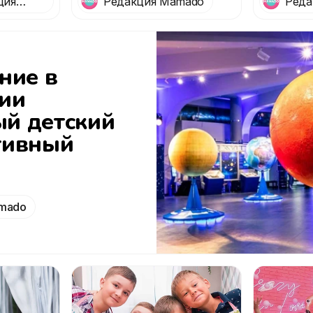
ция
Редакция Mamado
Реда
для детского
детско
праздника с
аниматорами"
ние в
ии
й детский
тивный
mado