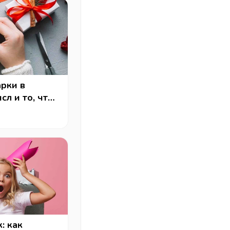
рки в
сл и то, что
: как