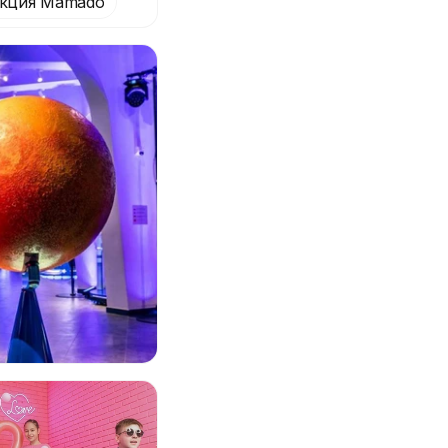
кция Mamado
й фотосессии"