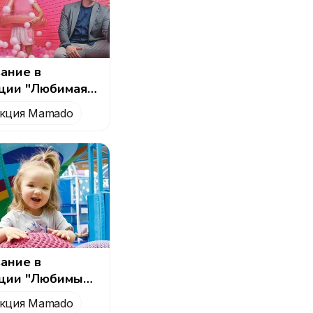
ание в
ции "Любимая
 комната для
кция Mamado
го дня
ия"
вание в
ции "Любимый
ттракционов для
кция Mamado
ования