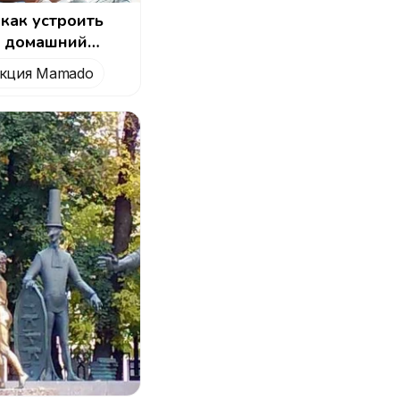
 как устроить
 домашний
ик для детей и
кция Mamado
День семьи,
и верности