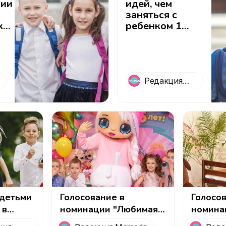
рии
идей, чем
заняться с
ков
ребенком 1
й
сентября,
чтобы он
запомнил этот
день
Редакция
Mamado
 детьми
Голосование в
Голосо
 в
номинации "Любимая
номина
одные
выездная программа
фотост