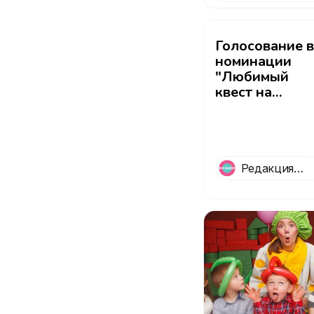
дня рождения"
Голосование в
номинации
"Любимый
квест на
детский день
рождения"
Редакция
Mamado