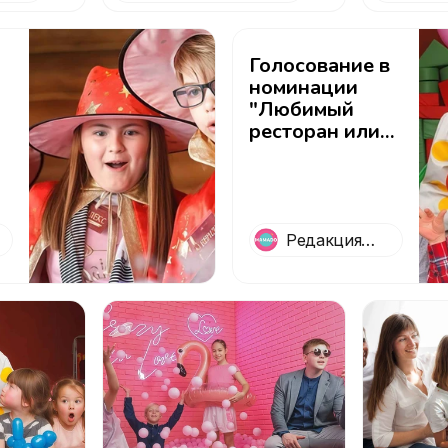
детско
рожден
Голосование в
номинации
"Любимый
ресторан или
кафе с
анимацией и
шоу-
программой"
Редакция
Mamado