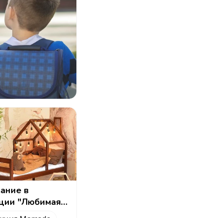
вание в
ции "Любимая
удия для