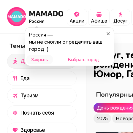
Акции
Афиша
Досуг
Россия
Россия
—
мы не смогли определить ваш
Темы
город :(
Досуг
, 
Закрыть
Выбрать город
Досуг
рождени
Юмор, Г
Еда
Популярны
Туризм
День рождени
Познать себя
2025
Новор
Здоровье