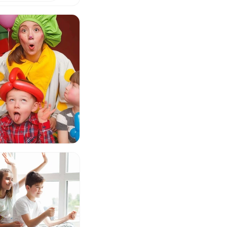
го дня
ия"