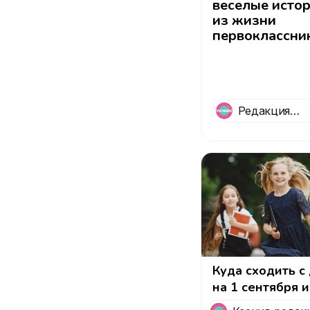
веселые исто
из жизни
первоклассни
ко Дню знани
Редакция
Mamado
Куда сходить с
на 1 сентября и
последние вых