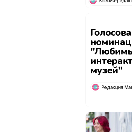
Ксения-редак
лета в Москве
Mamado
Голосова
номинац
"Любимы
интерак
музей"
Редакция Ma