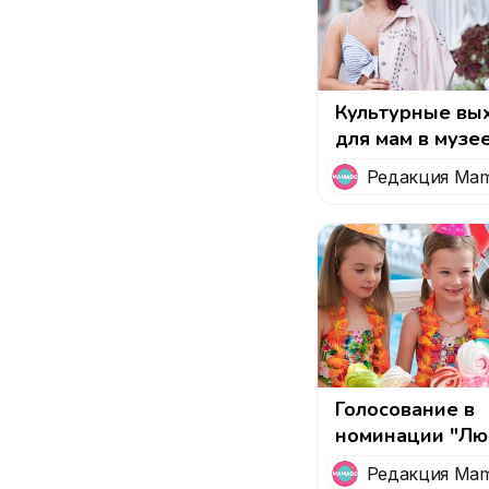
Культурные вы
для мам в музее
провести яркое
Редакция Ma
Москве
Голосование в
номинации "Л
аквапарк для
Редакция Ma
активного детс