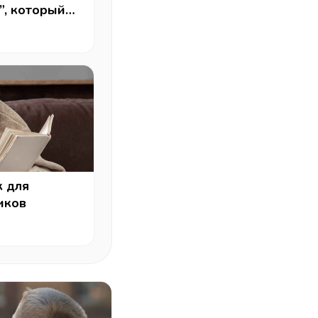
”, который
к для
иков