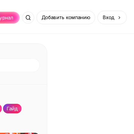
Добавить компанию
Вход
урнал
Места
Услуги
Онлайн
порт
Покупки
Гайд