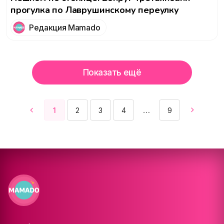
прогулка по Лаврушинскому переулку
Редакция Mamado
Показать ещё
1
2
3
4
9