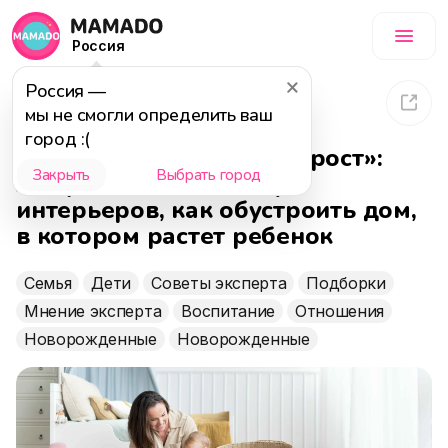
Россия
Россия
—
3 048
8 августа 2025
мы не смогли определить ваш
город :(
Детская комната «на вырост»:
Закрыть
Выбрать город
лайфхаки от дизайнера
интерьеров, как обустроить дом,
в котором растет ребенок
Семья
Дети
Советы эксперта
Подборки
Мнение эксперта
Воспитание
Отношения
Новорожденные
Новорожденные