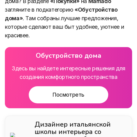
ФОТО: проект Наиры Бегинян, детская комната
площадью 19 кв м
Детская комната не должна быть идеальной.
Она должна быть живой. Как сам ребенок. И
если вы создаете пространство, где ему
хочется быть — значит, вы все сделали
правильно.
Ищете стильные и практичные решения для
дома? В разделе
«Покупки»
на
Mamado
загляните в подкатегорию
«Обустройство
дома»
. Там собраны лучшие предложения,
которые сделают ваш быт удобнее, уютнее и
красивее.