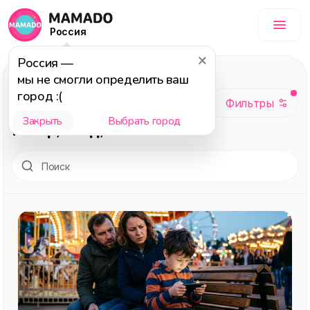
Россия
Россия
—
Досуг
, темы: День
мы не смогли определить ваш
рождения, Детям,
город :(
Подборка, Тесты,
Закрыть
Выбрать город
Юмор, Гайд, 2025