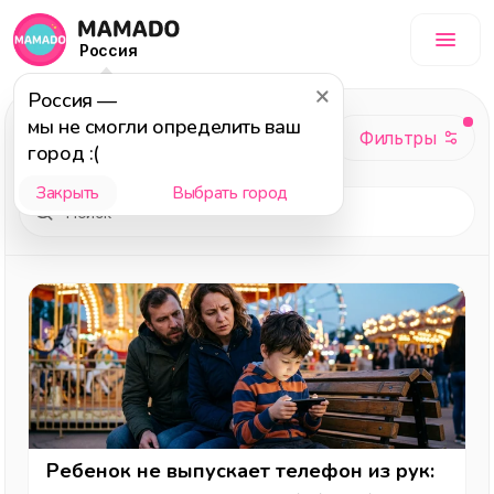
Россия
Россия
—
Досуг
, темы: Детям,
мы не смогли определить ваш
Юмор, 2025
город :(
Закрыть
Выбрать город
Ребенок не выпускает телефон из рук: