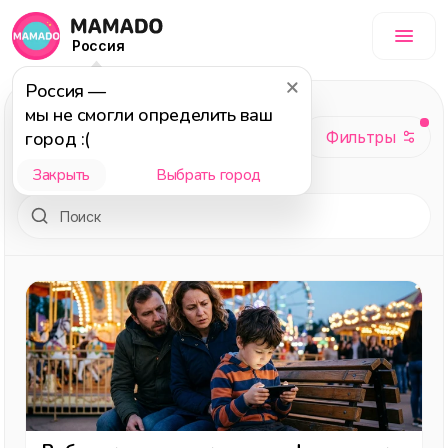
Россия
Россия
—
Досуг
, темы:
мы не смогли определить ваш
Взрослым, Тесты,
город :(
2025, Куда летом
Закрыть
Выбрать город