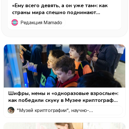
«Ему всего девять, а он уже там»: как
страны мира спешно поднимают
возраст регистрации в соцсетях — и где
Редакция Mamado
в этой гонке Россия
Шифры, мемы и «одноразовые взрослые»:
как победили скуку в Музее криптографии
— интересный вариант, куда пойти с
"Музей криптографии", научно-
детьми в Москве
технологический музей, посвященный
криптографии