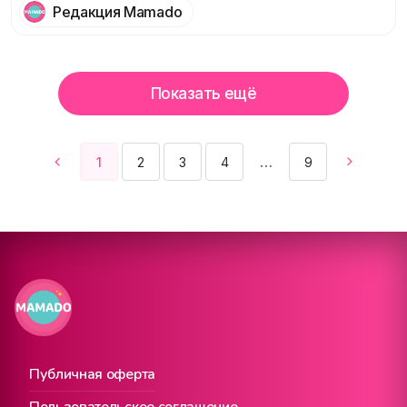
Редакция Mamado
Показать ещё
1
2
3
4
9
Публичная оферта