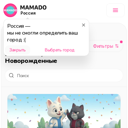
Россия
Россия
—
Отношения
, темы:
мы не смогли определить ваш
Семья, С собой,
город :(
Воспитание,
Закрыть
Выбрать город
Психология,
Новорожденные