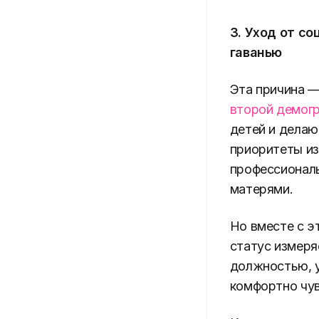
3. Уход от с
гаванью
Эта причина —
второй демог
детей и делаю
приоритеты из
профессиональ
матерями.
Но вместе с э
статус измеря
должностью, 
комфортно чув