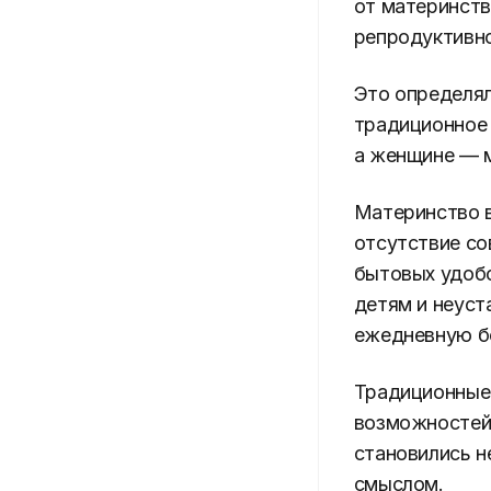
от материнств
репродуктивно
Это определял
традиционное 
а женщине — м
Материнство в
отсутствие со
бытовых удобс
детям и неуст
ежедневную бо
Традиционные
возможностей 
становились н
смыслом.