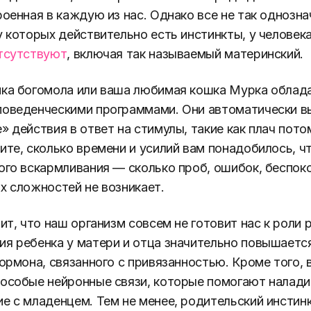
роенная в каждую из нас. Однако все не так однозна
у которых действительно есть инстинкты, у человек
тсутствуют
, включая так называемый материнский.
мка богомола или ваша любимая кошка Мурка облад
поведенческими программами. Они автоматически 
» действия в ответ на стимулы, такие как плач пото
ите, сколько времени и усилий вам понадобилось, ч
ого вскармливания — сколько проб, ошибок, беспоко
х сложностей не возникает.
ит, что наш организм совсем не готовит нас к роли 
я ребенка у матери и отца значительно повышаетс
гормона, связанного с привязанностью. Кроме того, 
особые нейронные связи, которые помогают налади
е с младенцем. Тем не менее, родительский инстинк