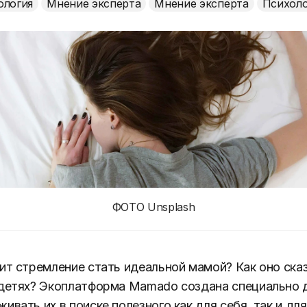
ология
Мнение эксперта
Мнение эксперта
Психоло
ФОТО Unsplash
ит стремление стать идеальной мамой? Как оно ска
детях? Экоплатформа Mamado создана специально 
вать их в поиске полезного как для себя, так и для