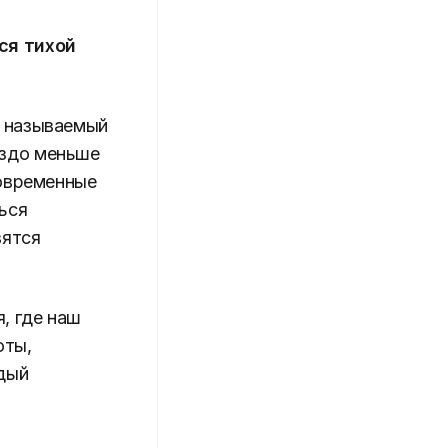
ся тихой
к называемый
аздо меньше
Современные
ься
вятся
, где наш
оты,
дый