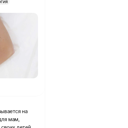
гия
зывается на
для мам,
 своих детей.