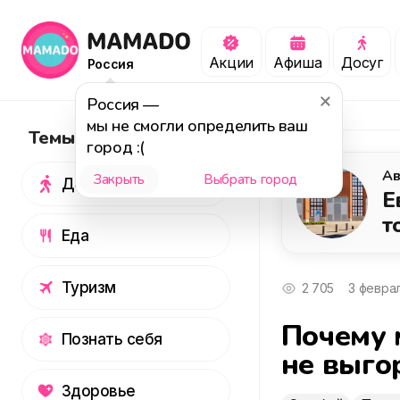
Акции
Афиша
Досуг
Россия
Россия
—
мы не смогли определить ваш
Темы
город :(
Ав
Закрыть
Выбрать город
Досуг
Е
т
Еда
Туризм
2 705
3 февра
Почему 
Познать себя
не выгор
Здоровье