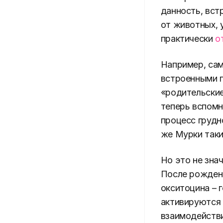
данность, вст
от животных, 
практически
о
Например, са
встроенными 
«родительские
теперь вспомн
процесс грудн
же Мурки таки
Но это не знач
После рождени
окситоцина – 
активируются 
взаимодействи