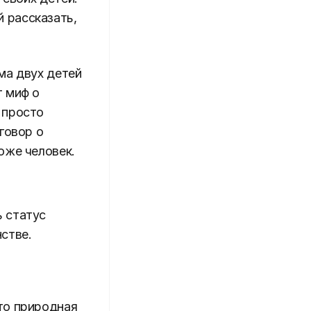
 рассказать,
.
ама двух детей
т миф о
 просто
говор о
тоже человек.
ь статус
стве.
то природная