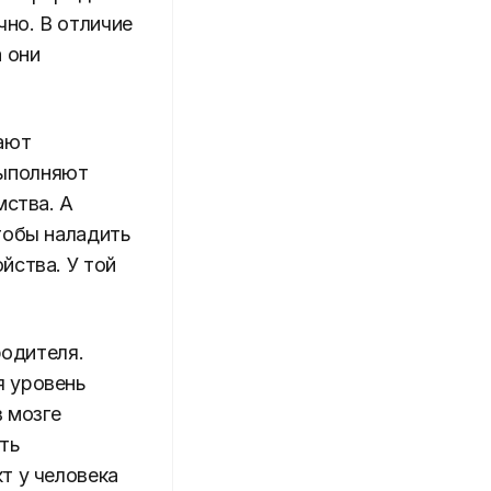
чно. В отличие
а они
ают
выполняют
мства. А
тобы наладить
йства. У той
родителя.
я уровень
в мозге
ть
т у человека