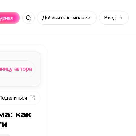
Добавить компанию
Вход
урнал
Места
Услуги
Онлайн
порт
Покупки
аницу автора
а: как
ти