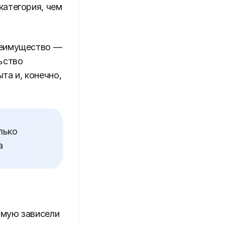
категория, чем
реимущество —
ьство
та и, конечно,
лько
а
ямую зависели