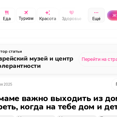
Ж
Туризм
Обучение
Еда
Красота
Здоровье
Ещё
С
тор статьи
врейский музей и центр
Перейти на стр
олерантности
ля 2025
маме важно выходить из дом
еть, когда на тебе дом и де