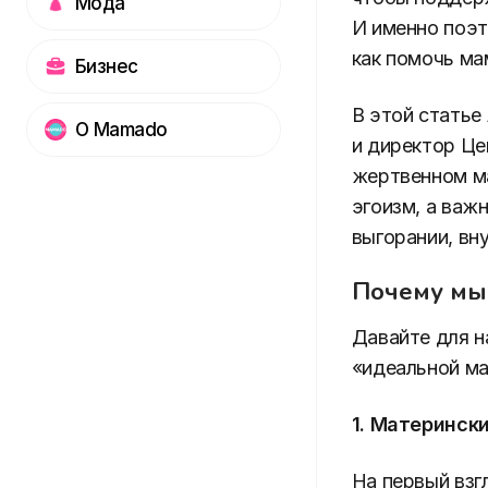
Мода
И именно поэт
как помочь ма
Бизнес
В этой статье
О Mamado
и директор Це
жертвенном ма
эгоизм, а важ
выгорании, вн
Почему мы
Давайте для н
«идеальной ма
1. Матерински
На первый взг