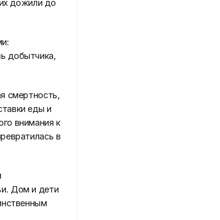
них дожили до
ми:
ь добытчика,
ая смертность,
ставки еды и
ого внимания к
превратилась в
м
и. Дом и дети
динственным