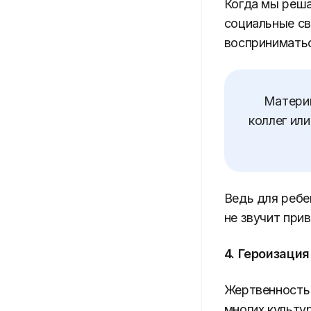
Когда мы реша
социальные св
восприниматьс
Материн
коллег или
Ведь для ребе
не звучит при
4. Героизаци
Жертвенность 
многих культу