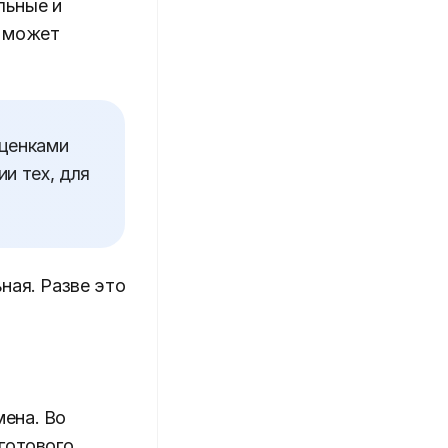
льные и
о может
оценками
ии тех, для
ная. Разве это
мена. Во
готового